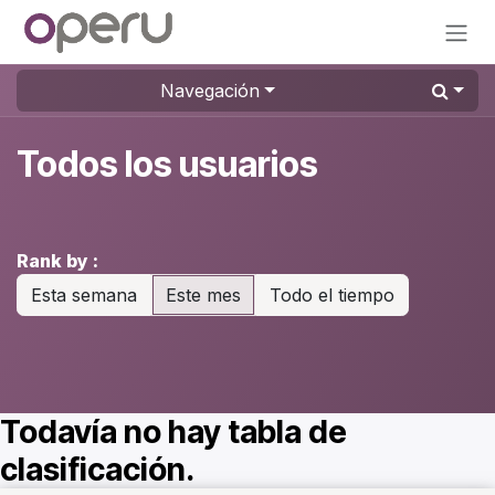
Ir al contenido
Navegación
Todos los usuarios
Rank by :
Esta semana
Este mes
Todo el tiempo
Todavía no hay tabla de
clasificación.