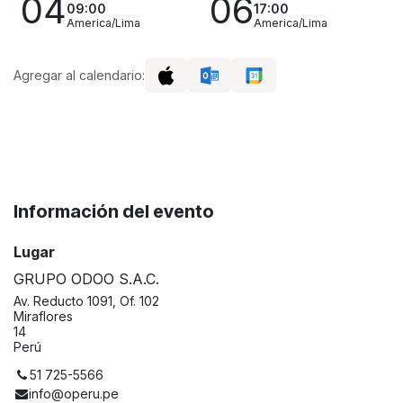
04
06
09:00
17:00
America/Lima
America/Lima
Agregar al calendario:
Información del evento
Lugar
GRUPO ODOO S.A.C.
Av. Reducto 1091, Of. 102
Miraflores
14
Perú
51 725-5566
info@operu.pe