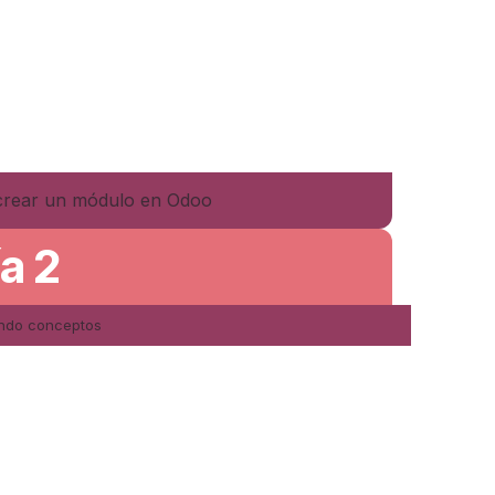
crear un módulo en Odoo
ía 2
ndo conceptos