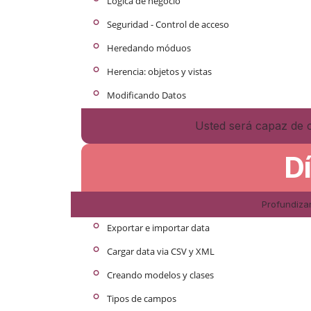
°
Lógica de negocio
°
Seguridad - Control de acceso
°
Heredando móduos
°
Herencia: objetos y vistas
°
Modificando Datos
Usted será capaz de 
D
Profundiza
°
Exportar e importar data
°
Cargar data via CSV y XML
°
Creando modelos y clases
°
Tipos de campos