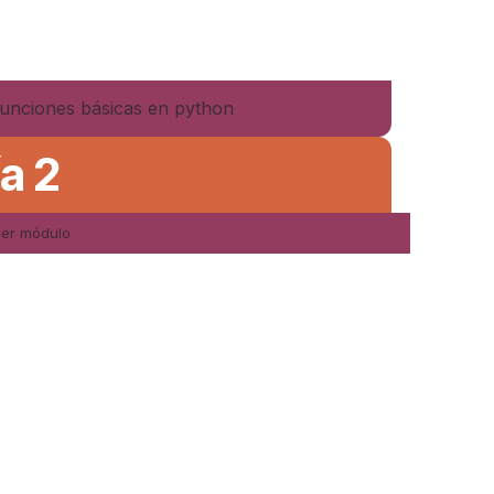
funciones básicas en python
ía 2
mer módulo