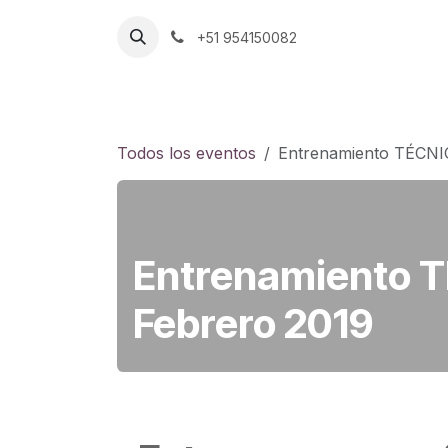
Ir al contenido
+51 954150082
Inicio
Aplicaciones
Servicios
Nos
Todos los eventos
Entrenamiento TÉCNI
Entrenamiento T
Febrero 2019