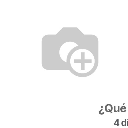
¿
Qué
4 d