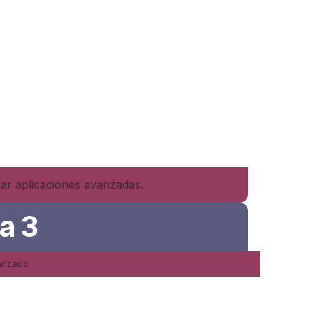
lar aplicaciones avanzadas.
ía 3
anzado