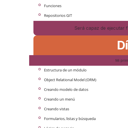
°
Funciones
°
Repositorios GIT
Será capaz de ejecutar 
D
Mi pri
°
Estructura de un módulo
°
Object Relational Model (ORM)
°
Creando modelo de datos
°
Creando un menú
°
Creando vistas
°
Formularios, listas y búsqueda