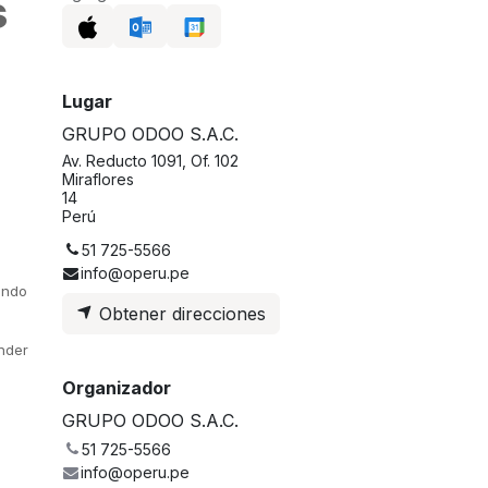
s
Lugar
GRUPO ODOO S.A.C.
Av. Reducto 1091, Of. 102
Miraflores
14
Perú
51 725-5566
info@operu.pe
undo
Obtener direcciones
nder
Organizador
GRUPO ODOO S.A.C.
51 725-5566
info@operu.pe