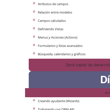
°
Atributos de campos
°
Relación entre modelos
°
Campos calculados
°
Definiendo Vistas
°
Menus y Acciones (Actions)
°
Formularios y listas avanzados
°
Búsqueda, calendarios y gráficos
Será capaz de desarrol
D
Av
°
Creando ayudante (Wizards)
°
Trabajando con ORM API