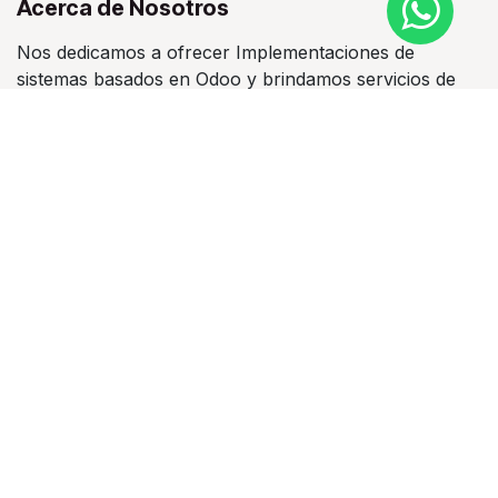
Acerca de Nosotros
Nos dedicamos a ofrecer Implementaciones de
sistemas basados en Odoo y brindamos servicios de
consultoría y/o desarrollo de módulos especializados.
Tenemos como característica principal promover el
uso del ERP Odoo, brindando las mejores soluciones
que se amolden a tu negocio y a tu presupuesto.
Contacte con nosotros
Contáctenos
ventas@operu.pe
(+51) 954 150 082