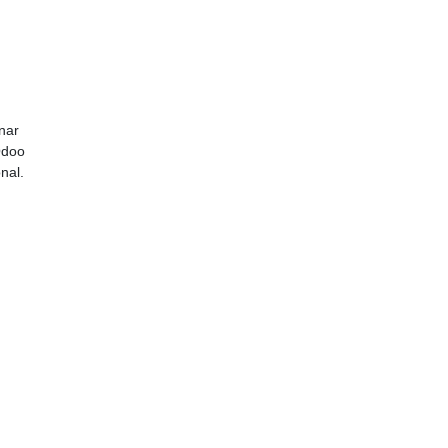
nar
Odoo
nal.