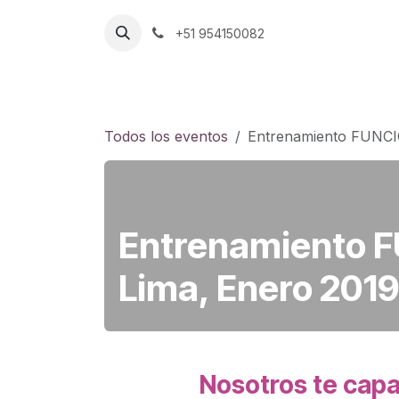
Ir al contenido
+51 954150082
Inicio
Aplicaciones
Servicios
Nos
Todos los eventos
Entrenamiento FUNCI
Entrenamiento F
Lima, Enero 201
Nosotros te capa